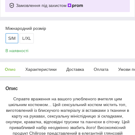
Замовлення під захистом
Міжнародний розмір
S/M
L/XL
В наявності
Опис
Характеристики
Доставка
Оплата
Умови п
Опис
Справте враження на вашого улюбленого вчителя цим
шкільним костюмом... Цей сексуальний костюм містить топ,
виготовлений із блискучого матеріалу зі вставками з тканини в
карту на рукавах, сексуальну мініспідницю зі складками,
окуляри, краватка, відповідні трусики та панчохи в сіточку. Цей
привабливий набір неодмінно звабить його! Високоякісний
продукт Chilirose представлений в елегантній глянсовій