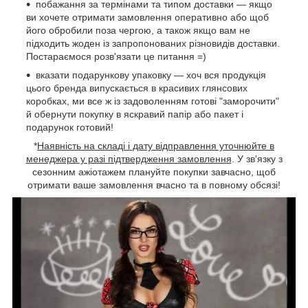
побажання за термінами та типом доставки — якщо
ви хочете отримати замовлення оперативно або щоб
його обробили поза чергою, а також якщо вам не
підходить жоден із запропонованих різновидів доставки.
Постараємося розв'язати це питання =)
вказати подарункову упаковку — хоч вся продукція
цього бренда випускається в красивих глянсових
коробках, ми все ж із задоволенням готові "заморочити"
й обернути покупку в яскравий папір або пакет і
подарунок готовий!
*
Наявність на складі і дату відправлення уточнюйте в
менеджера у разі підтвердження замовлення
. У зв'язку з
сезонним ажіотажем плануйте покупки завчасно, щоб
отримати ваше замовлення вчасно та в повному обсязі!