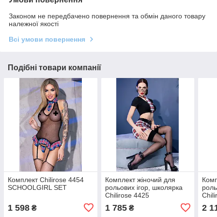
Законом не передбачено повернення та обмін даного товару
належної якості
Всі умови повернення
Подібні товари компанії
Комплект Chilirose 4454
Комплект жіночий для
Комп
SCHOOLGIRL SET
рольових ігор, школярка
роль
Chilirose 4425
Chil
SCHOOLGIRL
SCH
1 598
1 785
2 1
₴
₴