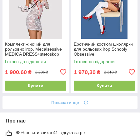
Комплект жіночий для
Еротичний костюм школярки
рольових ігор, Mecalsessive
для рольових ігор Schooly
MEDICA DRESS+stetoskop
Obsessive
Готово до відправки
Готово до відправки
1 900,60
1 970,30
₴
₴
2 236 ₴
2 318 ₴
Купити
Купити
Показати ще
Про нас
98% позитивних з 41 відгука за рік