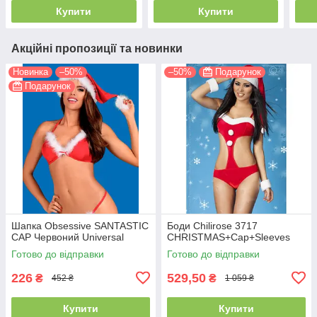
Купити
Купити
Акційні пропозиції та новинки
Новинка
–50%
–50%
Подарунок
Подарунок
Шапка Obsessive SANTASTIC
Боди Chilirose 3717
CAP Червоний Universal
CHRISTMAS+Cap+Sleeves
Готово до відправки
Готово до відправки
226
529,50
₴
₴
452 ₴
1 059 ₴
Купити
Купити