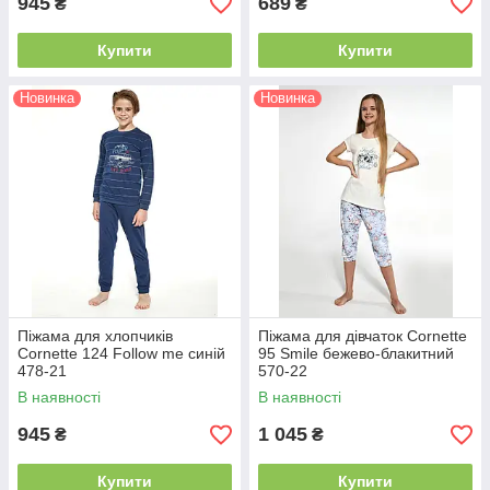
945
689
₴
₴
Купити
Купити
Новинка
Новинка
Піжама для хлопчиків
Піжама для дівчаток Cornette
Cornette 124 Follow me синій
95 Smile бежево-блакитний
478-21
570-22
В наявності
В наявності
945
1 045
₴
₴
Купити
Купити