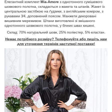
Елегантний комплект
Mia-Amore
з однотонного сумішевого
шовкового полотна, складається з жакета та штанів. Жакет із
центральною застібкою на ґудзики, з англійським коміром, з
рукавами 3⁄4, доповнений поясом. Манжети декоровані
вишивним мереживом. Штани виготовлені зі змішаного
однотонного шовкового полотна, у бічних швах кишені.
Склад: 70% натуральний шовк, 25% поліестер, 5% еластан.
Немає потрібного розміру? Телефонуйте або пишіть нам
для уточнення термінів наступної поставки!