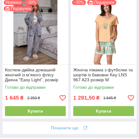
Новинка
–30%
–30%
Подарунок
Подарунок
Костюм-двійка домашній
Жіноча піжама з футболки та
жіночий із м'якого флісу
шортів із бавовни Key LNS
Даяна "Easy Light", розмір
967 A23 розмір М
44-46
Готово до відправки
Готово до відправки
1 645
1 291,50
₴
₴
2 350 ₴
1 845 ₴
Купити
Купити
Показати ще