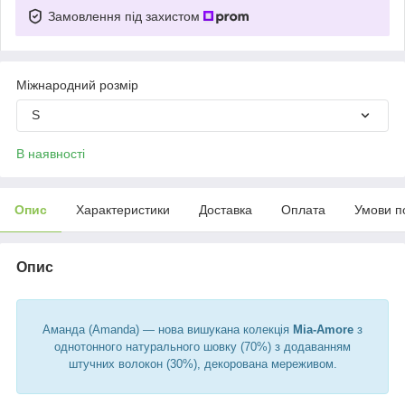
Замовлення під захистом
Міжнародний розмір
S
В наявності
Опис
Характеристики
Доставка
Оплата
Умови п
Опис
Аманда (Amanda) — нова вишукана колекція
Mia-Amore
з
однотонного натурального шовку (70%) з додаванням
штучних волокон (30%), декорована мереживом.