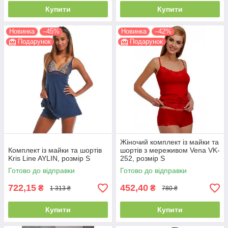
Купити
Купити
Новинка
–45%
Новинка
–42%
Подарунок
Подарунок
Жіночий комплект із майки та
Комплект із майки та шортів
шортів з мереживом Vena VK-
Kris Line AYLIN, розмір S
252, розмір S
Готово до відправки
Готово до відправки
722,15
452,40
₴
₴
1 313 ₴
780 ₴
Купити
Купити