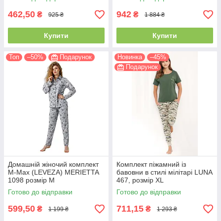
462,50
942
₴
₴
925 ₴
1 884 ₴
Купити
Купити
Топ
–50%
Подарунок
Новинка
–45%
Подарунок
Домашній жіночий комплект
Комплект піжамний із
M-Max (LEVEZA) MERIETTA
бавовни в стилі мілітарі LUNA
1098 розмір М
467, розмір XL
Готово до відправки
Готово до відправки
599,50
711,15
₴
₴
1 199 ₴
1 293 ₴