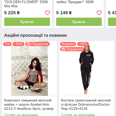
"GOLDEN FLOWER" 3306
трійка "Бриджет" 3686
Міа-Міа
5 225
5 149
5 4
₴
₴
Купити
Купити
Акційні пропозиції та новинки
Топ
–50%
Подарунок
Новинка
–50%
Подарунок
Комплект піжамний жіночий
Костюм трикотажний жіночий
майка + шорти Anabel Arto
із флісом Dobranocka/Doctor
6213-2 Анабель Арто, розмір
Nap 4133+4134
42
Готово до відправки
Готово до відправки