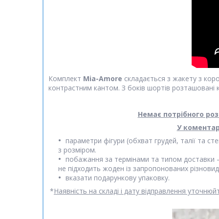
Комплект
Mia-Amore
складається з жакету з кор
контрастним кантом. З боків шортів розташовані к
Немає потрібного роз
У коментар
параметри фігури (обхват грудей, талії та с
з розміром.
побажання за термінами та типом доставки
не підходить жоден із запропонованих різновид
вказати подарункову упаковку.
*
Наявність на складі і дату відправлення уточню