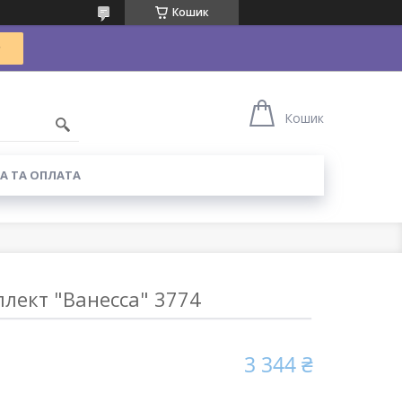
Кошик
Кошик
А ТА ОПЛАТА
лект "Ванесса" 3774
3 344 ₴