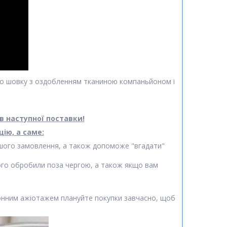
ого шовку з оздобленням тканиною компаньйоном і
в наступної поставки!
ію, а саме:
вашого замовлення, а також допоможе "вгадати"
го обробили поза чергою, а також якщо вам
езонним ажіотажем плануйте покупки завчасно, щоб