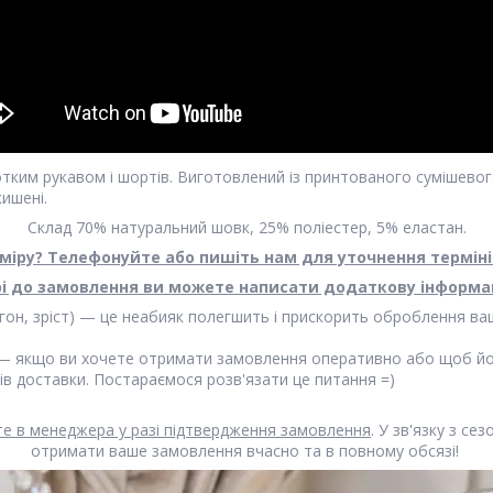
отким рукавом і шортів. Виготовлений із принтованого сумішев
ишені.
Склад 70% натуральний шовк, 25% поліестер, 5% еластан.
міру? Телефонуйте або пишіть нам для уточнення терміні
і до замовлення ви можете написати додаткову інформац
тегон, зріст) — це неабияк полегшить і прискорить оброблення 
 — якщо ви хочете отримати замовлення оперативно або щоб йо
ів доставки. Постараємося розв'язати це питання =)
йте в менеджера у разі підтвердження замовлення
. У зв'язку з с
отримати ваше замовлення вчасно та в повному обсязі!