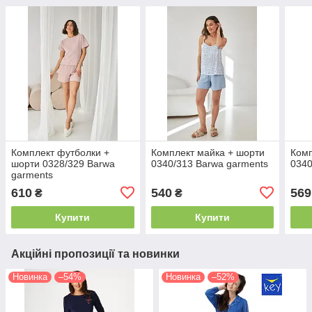
Комплект футболки +
Комплект майка + шорти
Комп
шорти 0328/329 Barwa
0340/313 Barwa garments
0340
garments
610
540
569
₴
₴
Купити
Купити
Акційні пропозиції та новинки
Новинка
–54%
Новинка
–52%