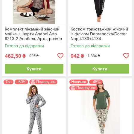
Комплект піжамний жіночий
Костюм трикотажний жіночий
майка + шорти Anabel Arto
із флісом Dobranocka/Doctor
6213-2 Анабель Арто, розмір
Nap 4133+4134
42
Готово до відправки
Готово до відправки
462,50
942
₴
₴
925 ₴
1 884 ₴
Купити
Купити
Топ
–50%
Подарунок
Новинка
–45%
Подарунок