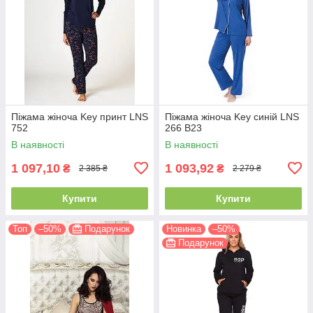
Піжама жіноча Key принт LNS
Піжама жіноча Key синій LNS
752
266 B23
В наявності
В наявності
1 097,10
1 093,92
₴
₴
2 385 ₴
2 279 ₴
Купити
Купити
Топ
–50%
Подарунок
Новинка
–50%
Подарунок