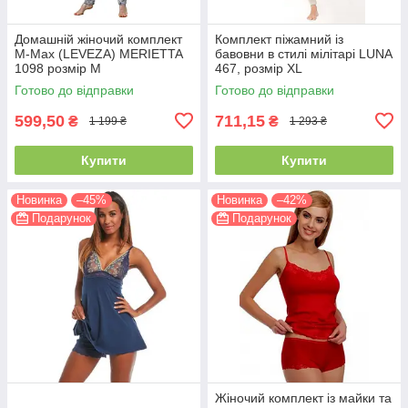
Домашній жіночий комплект
Комплект піжамний із
M-Max (LEVEZA) MERIETTA
бавовни в стилі мілітарі LUNA
1098 розмір М
467, розмір XL
Готово до відправки
Готово до відправки
599,50
711,15
₴
₴
1 199 ₴
1 293 ₴
Купити
Купити
Новинка
–45%
Новинка
–42%
Подарунок
Подарунок
Жіночий комплект із майки та