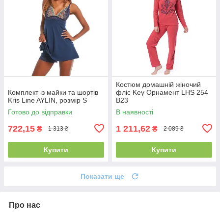
Костюм домашній жіночий
Комплект із майки та шортів
фліс Key Орнамент LHS 254
Kris Line AYLIN, розмір S
B23
Готово до відправки
В наявності
722,15
1 211,62
₴
₴
1 313 ₴
2 089 ₴
Купити
Купити
Показати ще
Про нас