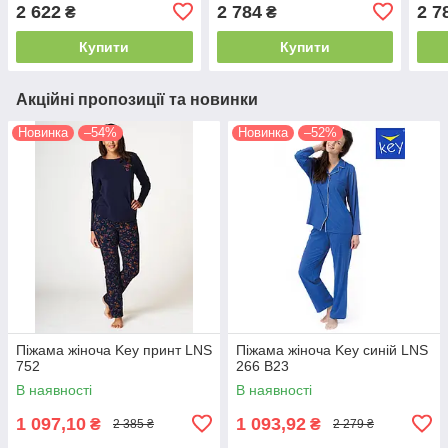
2 622
2 784
2 7
₴
₴
Купити
Купити
Акційні пропозиції та новинки
Новинка
–54%
Новинка
–52%
Піжама жіноча Key принт LNS
Піжама жіноча Key синій LNS
752
266 B23
В наявності
В наявності
1 097,10
1 093,92
₴
₴
2 385 ₴
2 279 ₴