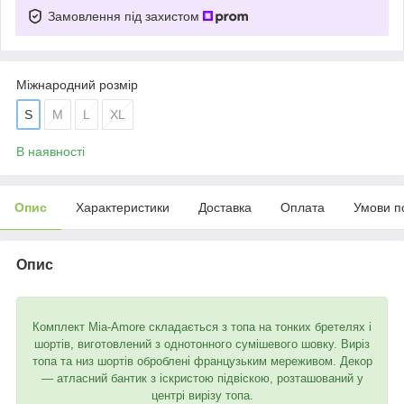
Замовлення під захистом
Міжнародний розмір
S
M
L
XL
В наявності
Опис
Характеристики
Доставка
Оплата
Умови п
Опис
Комплект Mia-Amore складається з топа на тонких бретелях і
шортів, виготовлений з однотонного сумішевого шовку. Виріз
топа та низ шортів оброблені французьким мереживом. Декор
— атласний бантик з іскристою підвіскою, розташований у
центрі вирізу топа.