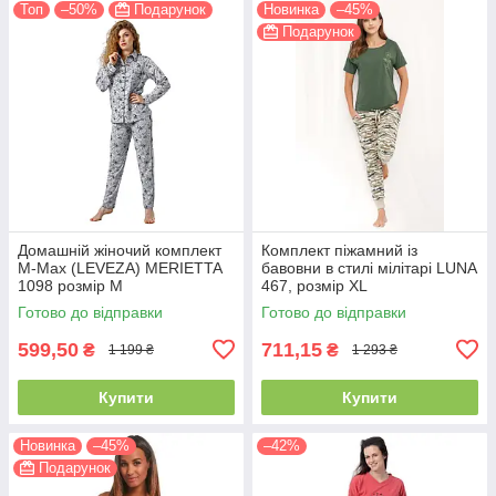
Топ
–50%
Подарунок
Новинка
–45%
Подарунок
Домашній жіночий комплект
Комплект піжамний із
M-Max (LEVEZA) MERIETTA
бавовни в стилі мілітарі LUNA
1098 розмір М
467, розмір XL
Готово до відправки
Готово до відправки
599,50
711,15
₴
₴
1 199 ₴
1 293 ₴
Купити
Купити
Новинка
–45%
–42%
Подарунок