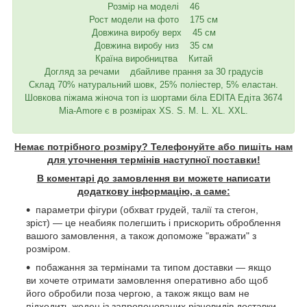
Розмір на моделі 46
Рост модели на фото 175 см
Довжина виробу верх 45 см
Довжина виробу низ 35 см
Країна виробництва Китай
Догляд за речами дбайливе прання за 30 градусів
Склад 70% натуральний шовк, 25% поліестер, 5% еластан.
Шовкова піжама жіноча топ із шортами біла EDITA Едіта 3674
Mia-Amore є в розмірах XS. S. M. L. XL. XXL.
Немає потрібного розміру? Телефонуйте або пишіть нам
для уточнення термінів наступної поставки!
В коментарі до замовлення ви можете написати
додаткову інформацію, а саме:
параметри фігури (обхват грудей, талії та стегон,
зріст) — це неабияк полегшить і прискорить оброблення
вашого замовлення, а також допоможе "вражати" з
розміром.
побажання за термінами та типом доставки — якщо
ви хочете отримати замовлення оперативно або щоб
його обробили поза чергою, а також якщо вам не
підходить жоден із запропонованих різновидів доставки.