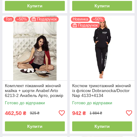
Купити
Купити
Топ
–50%
Подарунок
Новинка
–50%
Подарунок
Комплект піжамний жіночий
Костюм трикотажний жіночий
майка + шорти Anabel Arto
із флісом Dobranocka/Doctor
6213-2 Анабель Арто, розмір
Nap 4133+4134
42
Готово до відправки
Готово до відправки
462,50
942
₴
₴
925 ₴
1 884 ₴
Купити
Купити