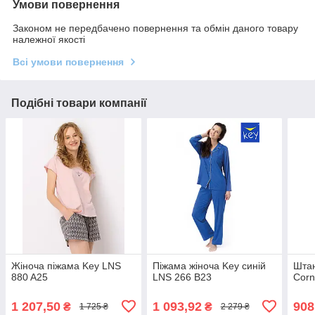
Умови повернення
Законом не передбачено повернення та обмін даного товару
належної якості
Всі умови повернення
Подібні товари компанії
Жіноча піжама Key LNS
Піжама жіноча Key синій
Штан
880 A25
LNS 266 B23
Corn
1 207,50
1 093,92
908
₴
₴
1 725 ₴
2 279 ₴