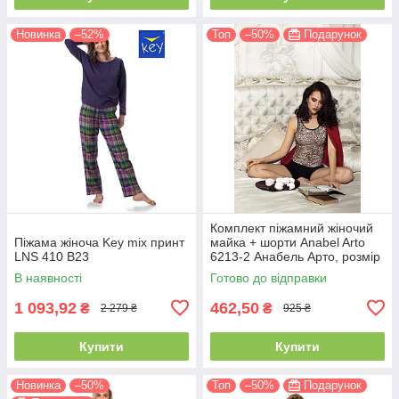
Новинка
–52%
Топ
–50%
Подарунок
Комплект піжамний жіночий
Піжама жіноча Key mix принт
майка + шорти Anabel Arto
LNS 410 B23
6213-2 Анабель Арто, розмір
42
В наявності
Готово до відправки
1 093,92
462,50
₴
₴
2 279 ₴
925 ₴
Купити
Купити
Новинка
–50%
Топ
–50%
Подарунок