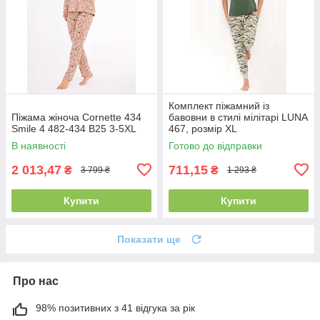
Комплект піжамний із
Піжама жіноча Cornette 434
бавовни в стилі мілітарі LUNA
Smile 4 482-434 B25 3-5XL
467, розмір XL
В наявності
Готово до відправки
2 013,47
711,15
₴
₴
3 799 ₴
1 293 ₴
Купити
Купити
Показати ще
Про нас
98% позитивних з 41 відгука за рік