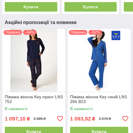
Купити
Купити
Акційні пропозиції та новинки
Новинка
–54%
Новинка
–52%
Піжама жіноча Key принт LNS
Піжама жіноча Key синій LNS
752
266 B23
В наявності
В наявності
1 097,10
1 093,92
₴
₴
2 385 ₴
2 279 ₴
Купити
Купити