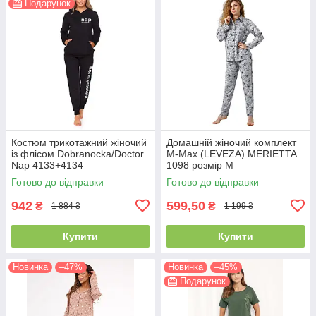
Подарунок
Костюм трикотажний жіночий
Домашній жіночий комплект
із флісом Dobranocka/Doctor
M-Max (LEVEZA) MERIETTA
Nap 4133+4134
1098 розмір М
Готово до відправки
Готово до відправки
942
599,50
₴
₴
1 884 ₴
1 199 ₴
Купити
Купити
Новинка
–47%
Новинка
–45%
Подарунок