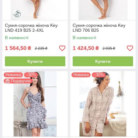
Сукня-сорочка жіноча Key
Сукня-сорочка жіноча Key
LND 419 B25 2-4XL
LND 706 B25
В наявності
В наявності
1 564,50
1 424,50
₴
₴
2 235 ₴
2 035 ₴
Купити
Купити
Новинка
–30%
Новинка
–30%
Подарунок