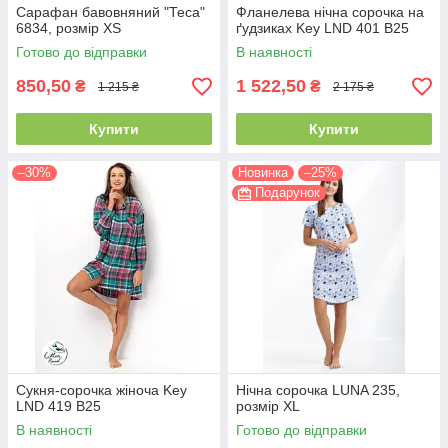
Сарафан бавовняний "Теса"
Фланелева нічна сорочка на
6834, розмір XS
ґудзиках Key LND 401 B25
Готово до відправки
В наявності
850,50
1 522,50
₴
₴
1 215 ₴
2 175 ₴
Купити
Купити
–30%
Новинка
–25%
Подарунок
Сукня-сорочка жіноча Key
Нічна сорочка LUNA 235,
LND 419 B25
розмір XL
В наявності
Готово до відправки