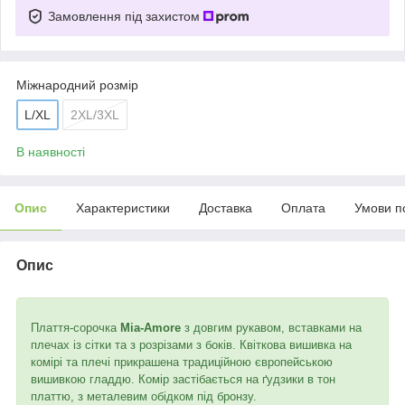
Замовлення під захистом
Міжнародний розмір
L/XL
2XL/3XL
В наявності
Опис
Характеристики
Доставка
Оплата
Умови п
Опис
Плаття-сорочка
Mia-Amore
з довгим рукавом, вставками на
плечах із сітки та з розрізами з боків. Квіткова вишивка на
комірі та плечі прикрашена традиційною європейською
вишивкою гладдю. Комір застібається на ґудзики в тон
платтю, з металевим обідком під бронзу.