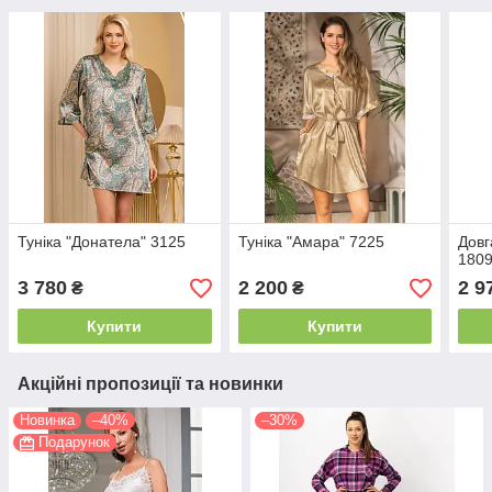
Туніка "Донатела" 3125
Туніка "Амара" 7225
Довг
180
3 780
2 200
2 9
₴
₴
Купити
Купити
Акційні пропозиції та новинки
Новинка
–40%
–30%
Подарунок