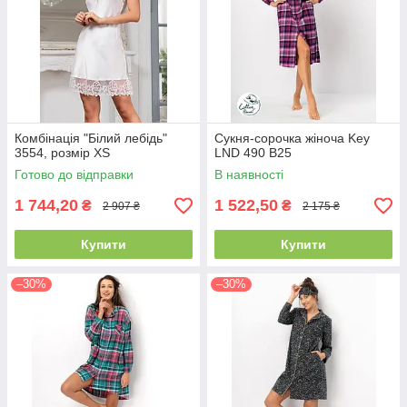
Комбінація "Білий лебідь"
Сукня-сорочка жіноча Key
3554, розмір XS
LND 490 B25
Готово до відправки
В наявності
1 744,20
1 522,50
₴
₴
2 907 ₴
2 175 ₴
Купити
Купити
–30%
–30%