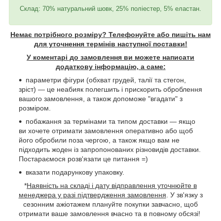
Склад: 70% натуральний шовк, 25% поліестер, 5% еластан.
Немає потрібного розміру? Телефонуйте або пишіть нам
для уточнення термінів наступної поставки!
У коментарі до замовлення ви можете написати
додаткову інформацію, а саме:
параметри фігури (обхват грудей, талії та стегон,
зріст) — це неабияк полегшить і прискорить оброблення
вашого замовлення, а також допоможе "вгадати" з
розміром.
побажання за термінами та типом доставки — якщо
ви хочете отримати замовлення оперативно або щоб
його обробили поза чергою, а також якщо вам не
підходить жоден із запропонованих різновидів доставки.
Постараємося розв'язати це питання =)
вказати подарункову упаковку.
*
Наявність на складі і дату відправлення уточнюйте в
менеджера у разі підтвердження замовлення
. У зв'язку з
сезонним ажіотажем плануйте покупки завчасно, щоб
отримати ваше замовлення вчасно та в повному обсязі!