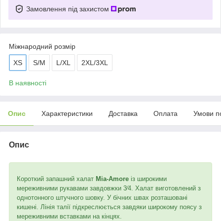
Замовлення під захистом
Міжнародний розмір
XS
S/M
L/XL
2XL/3XL
В наявності
Опис
Характеристики
Доставка
Оплата
Умови п
Опис
Короткий запашний халат
Mia-Amore
із широкими
мереживними рукавами завдовжки 3⁄4. Халат виготовлений з
однотонного штучного шовку. У бічних швах розташовані
кишені. Лінія талії підкреслюється завдяки широкому поясу з
мереживними вставками на кінцях.