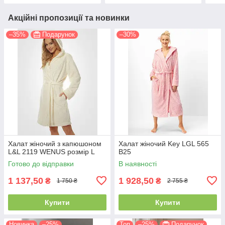
Акційні пропозиції та новинки
–35%
Подарунок
–30%
Халат жіночий з капюшоном
Халат жіночий Key LGL 565
L&L 2119 WENUS розмір L
B25
Готово до відправки
В наявності
1 137,50
1 928,50
₴
₴
1 750 ₴
2 755 ₴
Купити
Купити
Новинка
–25%
Топ
–25%
Подарунок