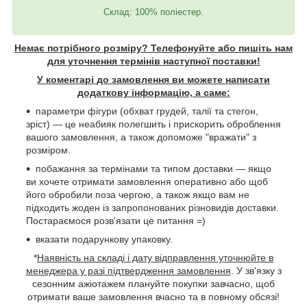
Склад: 100% поліестер.
Немає потрібного розміру? Телефонуйте або пишіть нам
для уточнення термінів наступної поставки!
У коментарі до замовлення ви можете написати
додаткову інформацію, а саме:
параметри фігури (обхват грудей, талії та стегон,
зріст) — це неабияк полегшить і прискорить оброблення
вашого замовлення, а також допоможе "вражати" з
розміром.
побажання за термінами та типом доставки — якщо
ви хочете отримати замовлення оперативно або щоб
його обробили поза чергою, а також якщо вам не
підходить жоден із запропонованих різновидів доставки.
Постараємося розв'язати це питання =)
вказати подарункову упаковку.
*
Наявність на складі і дату відправлення уточнюйте в
менеджера у разі підтвердження замовлення
. У зв'язку з
сезонним ажіотажем плануйте покупки завчасно, щоб
отримати ваше замовлення вчасно та в повному обсязі!