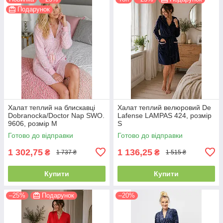
Подарунок
Халат теплий на блискавці
Халат теплий велюровий De
Dobranocka/Doctor Nap SWO.
Lafense LAMPAS 424, розмір
9606, розмір М
S
Готово до відправки
Готово до відправки
1 302,75
1 136,25
₴
₴
1 737 ₴
1 515 ₴
Купити
Купити
–25%
Подарунок
–20%