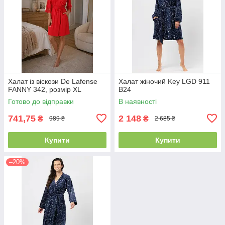
Халат із віскози De Lafense
Халат жіночий Key LGD 911
FANNY 342, розмір XL
B24
Готово до відправки
В наявності
741,75
2 148
₴
₴
989 ₴
2 685 ₴
Купити
Купити
–20%