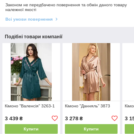
Законом не передбачено повернення та обмін даного товару
належної якості
Всі умови повернення
Подібні товари компанії
Кімоно "Валенсія" 3263-1
Кімоно "Данняль" 3873
Кімо
3 439
3 278
3 1
₴
₴
Купити
Купити