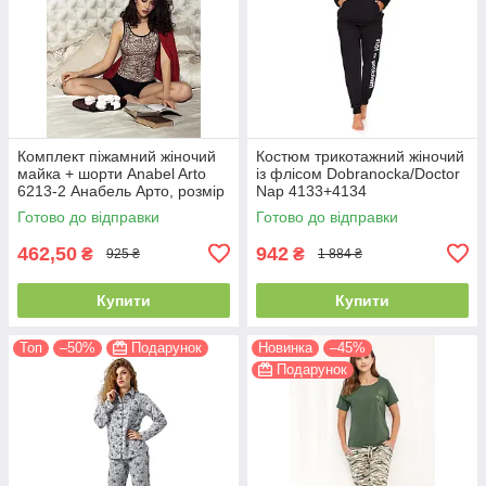
Комплект піжамний жіночий
Костюм трикотажний жіночий
майка + шорти Anabel Arto
із флісом Dobranocka/Doctor
6213-2 Анабель Арто, розмір
Nap 4133+4134
42
Готово до відправки
Готово до відправки
462,50
942
₴
₴
925 ₴
1 884 ₴
Купити
Купити
Топ
–50%
Подарунок
Новинка
–45%
Подарунок