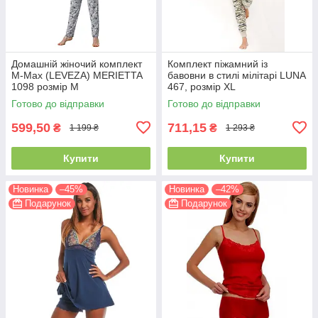
Домашній жіночий комплект
Комплект піжамний із
M-Max (LEVEZA) MERIETTA
бавовни в стилі мілітарі LUNA
1098 розмір М
467, розмір XL
Готово до відправки
Готово до відправки
599,50
711,15
₴
₴
1 199 ₴
1 293 ₴
Купити
Купити
Новинка
–45%
Новинка
–42%
Подарунок
Подарунок