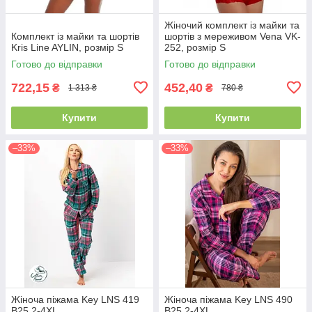
Жіночий комплект із майки та
Комплект із майки та шортів
шортів з мереживом Vena VK-
Kris Line AYLIN, розмір S
252, розмір S
Готово до відправки
Готово до відправки
722,15
452,40
₴
₴
1 313 ₴
780 ₴
Купити
Купити
–33%
–33%
Жіноча піжама Key LNS 419
Жіноча піжама Key LNS 490
B25 2-4XL
B25 2-4XL