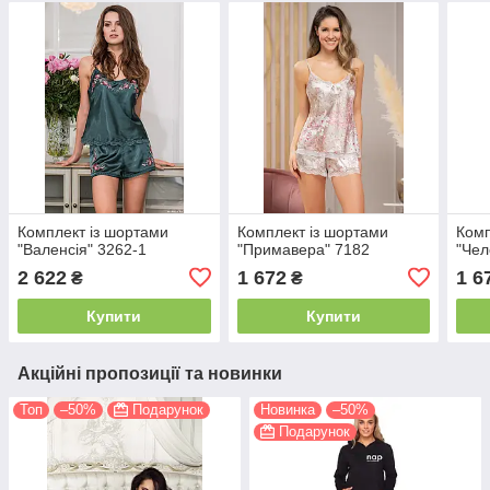
Комплект із шортами
Комплект із шортами
Комп
"Валенсія" 3262-1
"Примавера" 7182
"Чел
2 622
1 672
1 6
₴
₴
Купити
Купити
Акційні пропозиції та новинки
Топ
–50%
Подарунок
Новинка
–50%
Подарунок