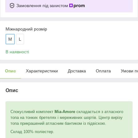
Замовлення під захистом
Міжнародний розмір
M
L
В наявності
Опис
Характеристики
Доставка
Оплата
Умови п
Опис
Спокусливий комплект
Mia-Amore
складається з атласного
топа на тонких бретелях і мереживних шортів. Центр вирізу
топа прикрашений атласним бантиком із підвіскою.
Склад 100% поліестер.