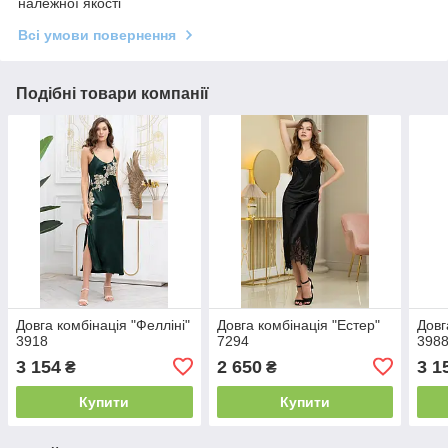
належної якості
Всі умови повернення
Подібні товари компанії
Довга комбінація "Фелліні"
Довга комбінація "Естер"
Довг
3918
7294
398
3 154
2 650
3 1
₴
₴
Купити
Купити