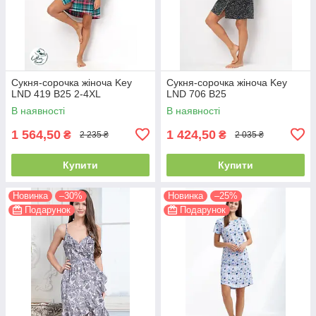
Сукня-сорочка жіноча Key
Сукня-сорочка жіноча Key
LND 419 B25 2-4XL
LND 706 B25
В наявності
В наявності
1 564,50
1 424,50
₴
₴
2 235 ₴
2 035 ₴
Купити
Купити
Новинка
–30%
Новинка
–25%
Подарунок
Подарунок