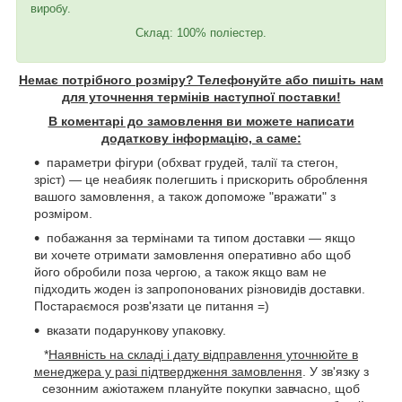
виробу.
Склад: 100% поліестер.
Немає потрібного розміру? Телефонуйте або пишіть нам
для уточнення термінів наступної поставки!
В коментарі до замовлення ви можете написати
додаткову інформацію, а саме:
параметри фігури (обхват грудей, талії та стегон,
зріст) — це неабияк полегшить і прискорить оброблення
вашого замовлення, а також допоможе "вражати" з
розміром.
побажання за термінами та типом доставки — якщо
ви хочете отримати замовлення оперативно або щоб
його обробили поза чергою, а також якщо вам не
підходить жоден із запропонованих різновидів доставки.
Постараємося розв'язати це питання =)
вказати подарункову упаковку.
*
Наявність на складі і дату відправлення уточнюйте в
менеджера у разі підтвердження замовлення
. У зв'язку з
сезонним ажіотажем плануйте покупки завчасно, щоб