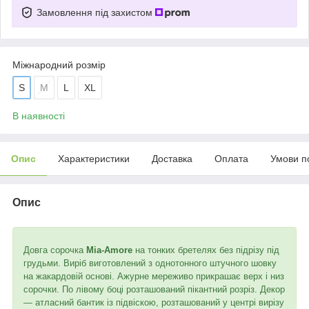
Замовлення під захистом
Міжнародний розмір
S
M
L
XL
В наявності
Опис
Характеристики
Доставка
Оплата
Умови п
Опис
Довга сорочка
Mia-Amore
на тонких бретелях без підрізу під
грудьми. Виріб виготовлений з однотонного штучного шовку
на жакардовій основі. Ажурне мереживо прикрашає верх і низ
сорочки. По лівому боці розташований пікантний розріз. Декор
— атласний бантик із підвіскою, розташований у центрі вирізу