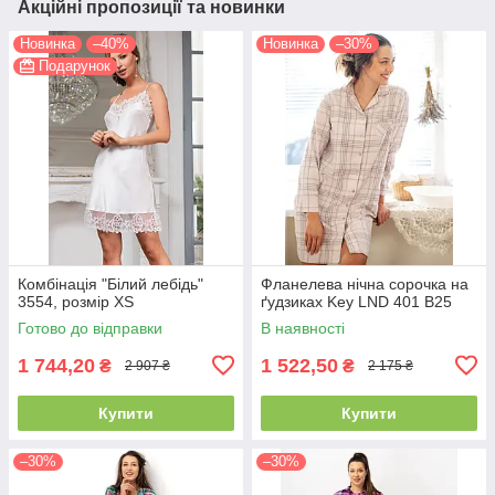
Акційні пропозиції та новинки
Новинка
–40%
Новинка
–30%
Подарунок
Комбінація "Білий лебідь"
Фланелева нічна сорочка на
3554, розмір XS
ґудзиках Key LND 401 B25
Готово до відправки
В наявності
1 744,20
1 522,50
₴
₴
2 907 ₴
2 175 ₴
Купити
Купити
–30%
–30%