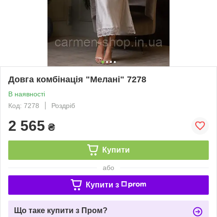
Довга комбінація "Мелані" 7278
В наявності
Код: 7278
Роздріб
2 565
₴
Купити
або
Купити з
Що таке купити з Пром?