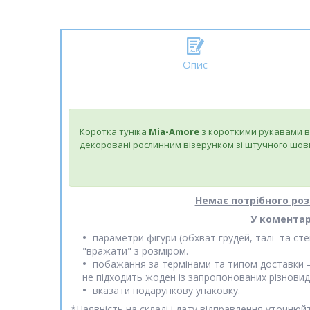
Опис
Коротка туніка
Mia-Amore
з короткими рукавами в
декоровані рослинним візерунком зі штучного шов
Немає потрібного роз
У коментар
параметри фігури (обхват грудей, талії та 
"вражати" з розміром.
побажання за термінами та типом доставки
не підходить жоден із запропонованих різновид
вказати подарункову упаковку.
*
Наявність на складі і дату відправлення уточню