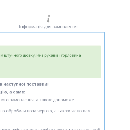
Інформація для замовлення
 штучного шовку. Низ рукавів і горловина
в наступної поставки!
ію, а саме:
вашого замовлення, а також допоможе
го обробили поза чергою, а також якщо вам
езонним ажіотажем плануйте покупки завчасно, щоб