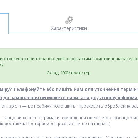
Характеристики
иготовлена з принтованого дрібнозорчастим геометричним патерном
ку.
Склад: 100% поліестер.
міру? Телефонуйте або пишіть нам для уточнення терміні
і до замовлення ви можете написати додаткову інформац
стегон, зріст) — це неабияк полегшить і прискорить оброблення 
 — якщо ви хочете отримати замовлення оперативно або щоб йо
ів доставки. Постараємося розв'язати це питання =)
йте в менеджера у разі підтвердження замовлення
. У зв'язку з с