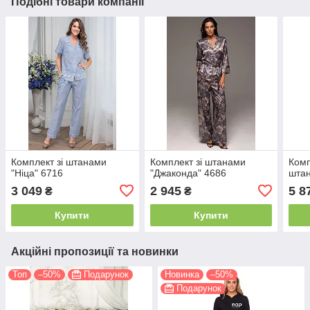
Подібні товари компанії
Комплект зі штанами
Комплект зі штанами
Комп
"Ніца" 6716
"Джаконда" 4686
штан
3 049
2 945
5 8
₴
₴
Купити
Купити
Акційні пропозиції та новинки
Топ
–50%
Подарунок
Новинка
–50%
Подарунок