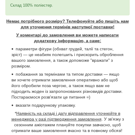
Склад 100% поліестер.
Немає потрібного розміру? Телефонуйте або пишіть нам
для уточнення термінів наступної поставки!
У коментарі до замовлення ви можете написати
додаткову інформацію, а саме:
параметри фігури (обхват грудей, талії та стегон,
зріст) — це неабияк полегшить і прискорить оброблення
вашого замовлення, а також допоможе "вражати" з
розміром.
побажання за термінами та типом доставки — якщо
ви хочете отримати замовлення оперативно або щоб
його обробили поза чергою, а також якщо вам не
підходить жоден із запропонованих різновидів доставки.
Постараємося розв'язати це питання =)
вказати подарункову упаковку.
*
Наявність на складі і дату відправлення уточнюйте в
менеджера у разі підтвердження замовлення
. У зв'язку з
сезонним ажіотажем плануйте покупки завчасно, щоб
отримати ваше замовлення вчасно та в повному обсязі!