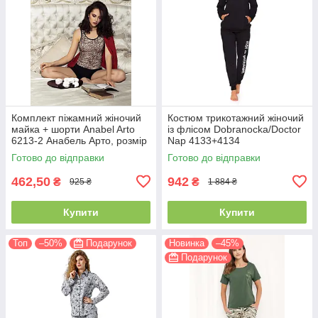
Комплект піжамний жіночий
Костюм трикотажний жіночий
майка + шорти Anabel Arto
із флісом Dobranocka/Doctor
6213-2 Анабель Арто, розмір
Nap 4133+4134
42
Готово до відправки
Готово до відправки
462,50
942
₴
₴
925 ₴
1 884 ₴
Купити
Купити
Топ
–50%
Подарунок
Новинка
–45%
Подарунок