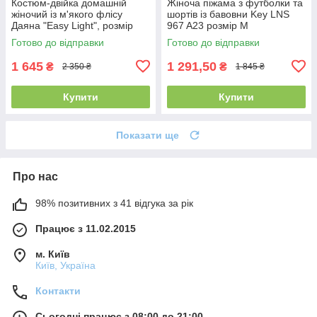
Костюм-двійка домашній
Жіноча піжама з футболки та
жіночий із м'якого флісу
шортів із бавовни Key LNS
Даяна "Easy Light", розмір
967 A23 розмір М
44-46
Готово до відправки
Готово до відправки
1 645
1 291,50
₴
₴
2 350 ₴
1 845 ₴
Купити
Купити
Показати ще
Про нас
98% позитивних з 41 відгука за рік
Працює з 11.02.2015
м. Київ
Київ, Україна
Контакти
Сьогодні працює з 08:00 до 21:00