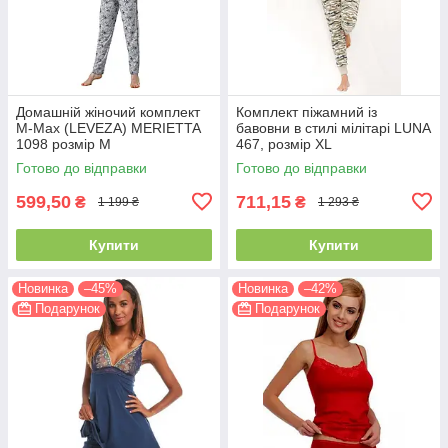
Домашній жіночий комплект
Комплект піжамний із
M-Max (LEVEZA) MERIETTA
бавовни в стилі мілітарі LUNA
1098 розмір М
467, розмір XL
Готово до відправки
Готово до відправки
599,50
711,15
₴
₴
1 199 ₴
1 293 ₴
Купити
Купити
Новинка
–45%
Новинка
–42%
Подарунок
Подарунок