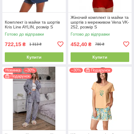
Жіночий комплект із майки та
Комплект із майки та шортів
шортів з мереживом Vena VK-
Kris Line AYLIN, розмір S
252, розмір S
Готово до відправки
Готово до відправки
722,15
452,40
₴
₴
1 313 ₴
780 ₴
Купити
Купити
Новинка
–30%
–30%
Подарунок
Подарунок