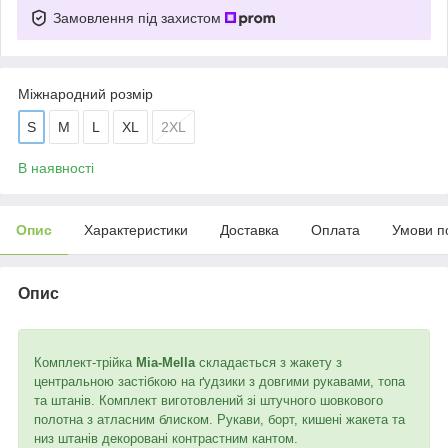
Замовлення під захистом
Міжнародний розмір
S
M
L
XL
2XL
В наявності
Опис
Характеристики
Доставка
Оплата
Умови п
Опис
Комплект-трійка
Mia-Mella
складається з жакету з
центральною застібкою на ґудзики з довгими рукавами, топа
та штанів. Комплект виготовлений зі штучного шовкового
полотна з атласним блиском. Рукави, борт, кишені жакета та
низ штанів декоровані контрастним кантом.