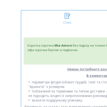
Опис
Коротка сорочка
Mia-Amore
без підрізу на тонких
ліфа сорочки бантик із підвіскою.
Немає потрібного роз
В коментар
параметри фігури (обхват грудей, талії та 
"вражати" з розміром.
побажання за термінами та типом доставки
не підходить жоден із запропонованих різновид
вказати подарункову упаковку.
*
Наявність на складі і дату відправлення уточню