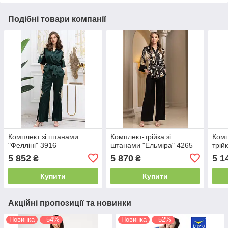
Подібні товари компанії
Комплект зі штанами
Комплект-трійка зі
Комп
"Фелліні" 3916
штанами "Ельміра" 4265
трій
5 852
5 870
5 1
₴
₴
Купити
Купити
Акційні пропозиції та новинки
Новинка
–54%
Новинка
–52%