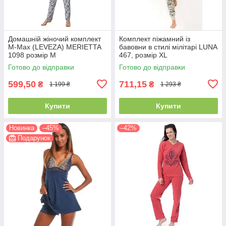
Домашній жіночий комплект
Комплект піжамний із
M-Max (LEVEZA) MERIETTA
бавовни в стилі мілітарі LUNA
1098 розмір М
467, розмір XL
Готово до відправки
Готово до відправки
599,50
711,15
₴
₴
1 199 ₴
1 293 ₴
Купити
Купити
Новинка
–45%
–42%
Подарунок