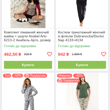
Комплект піжамний жіночий
Костюм трикотажний жіночий
майка + шорти Anabel Arto
із флісом Dobranocka/Doctor
6213-2 Анабель Арто, розмір
Nap 4133+4134
42
Готово до відправки
Готово до відправки
462,50
942
₴
₴
925 ₴
1 884 ₴
Купити
Купити
Топ
–50%
Подарунок
Новинка
–45%
Подарунок