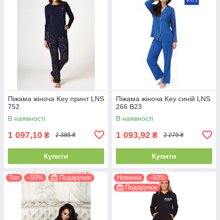
Піжама жіноча Key принт LNS
Піжама жіноча Key синій LNS
752
266 B23
В наявності
В наявності
1 097,10
1 093,92
₴
₴
2 385 ₴
2 279 ₴
Купити
Купити
Топ
–50%
Подарунок
Новинка
–50%
Подарунок