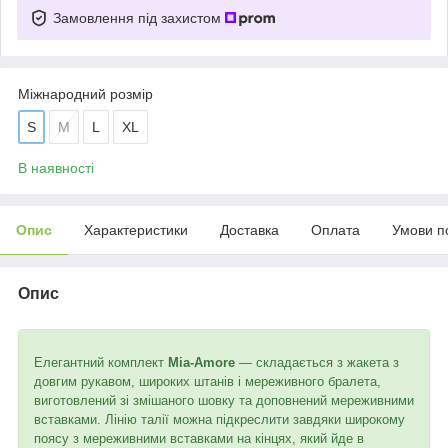
Замовлення під захистом
Міжнародний розмір
S
M
L
XL
В наявності
Опис
Характеристики
Доставка
Оплата
Умови п
Опис
Елегантний комплект
Mia-Amore
— складається з жакета з
довгим рукавом, широких штанів і мереживного бралета,
виготовлений зі змішаного шовку та доповнений мереживними
вставками. Лінію талії можна підкреслити завдяки широкому
поясу з мереживними вставками на кінцях, який йде в