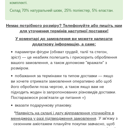
комплекті.
Склад 70% натуральний шовк, 25% поліестер, 5% еластан.
Немає потрібного розміру? Телефонуйте або пишіть нам
для уточнення термінів наступної поставки!
У коментарі до замовлення ви можете написати
додаткову інформацію, а саме:
параметри фігури (обхват грудей, талії та стегон,
зріст) — це неабияк полегшить і прискорить оброблення
вашого замовлення, а також допоможе "вражати" з
розміром.
побажання за термінами та типом доставки — якщо
ви хочете отримати замовлення оперативно або щоб
його обробили поза чергою, а також якщо вам не
підходить жоден із запропонованих різновидів доставки.
Постараємося розв'язати це питання =)
вказати подарункову упаковку.
*
Наявність на складі і дату відправлення уточнюйте в
менеджера у разі підтвердження замовлення
. У зв'язку з
сезонним ажіотажем плануйте покупки завчасно, щоб