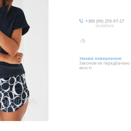
+380 (99) 259-97-27
Vodafone
Законом не передбачено 
якості