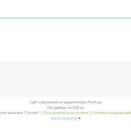
Сайт створений на маркетплейсі
Prom.ua
Продавець на Bigl.ua
Інтернет-магазин "Carmen" |
Поскаржитися на контент
|
Політика конфіденцій
Select Language
▼