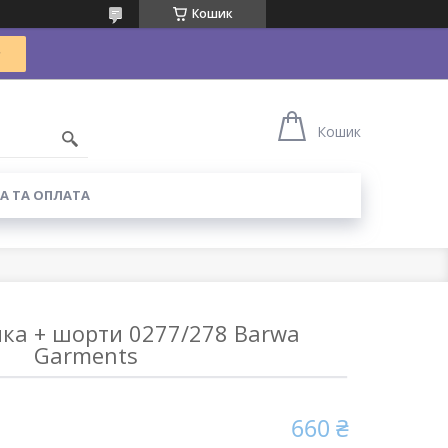
Кошик
Кошик
А ТА ОПЛАТА
ка + шорти 0277/278 Barwa
Garments
660 ₴