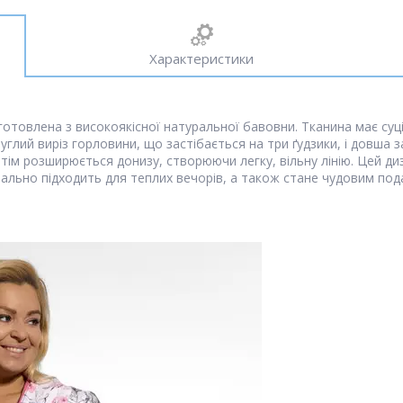
Характеристики
товлена ​​з високоякісної натуральної бавовни. Тканина має суці
углий виріз горловини, що застібається на три ґудзики, і довша за
отім розширюється донизу, створюючи легку, вільну лінію. Цей ди
еально підходить для теплих вечорів, а також стане чудовим по