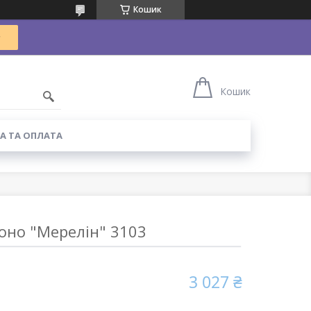
Кошик
Кошик
А ТА ОПЛАТА
оно "Мерелін" 3103
3 027 ₴