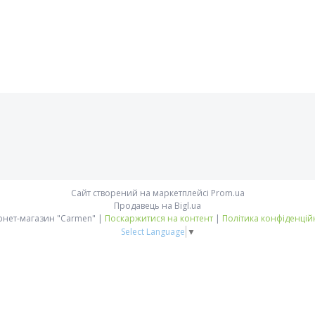
Сайт створений на маркетплейсі
Prom.ua
Продавець на Bigl.ua
Інтернет-магазин "Carmen" |
Поскаржитися на контент
|
Політика конфіденцій
Select Language
▼