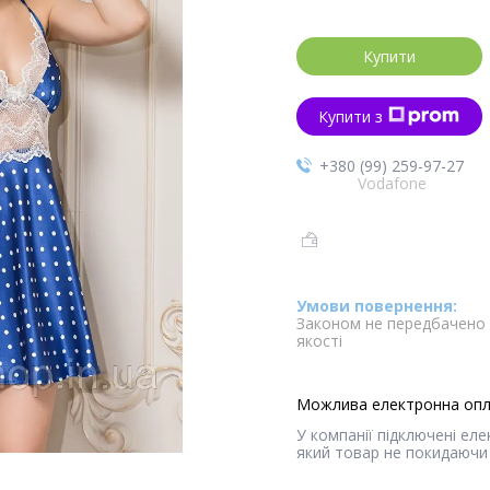
Купити
Купити з
+380 (99) 259-97-27
Vodafone
Законом не передбачено 
якості
У компанії підключені ел
який товар не покидаючи 