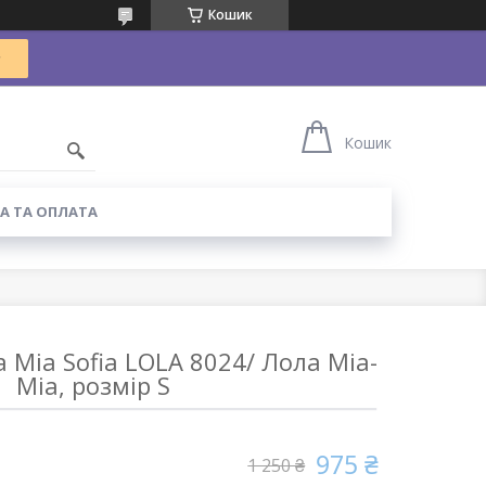
Кошик
Кошик
А ТА ОПЛАТА
 Mia Sofia LOLA 8024/ Лола Міа-
Міа, розмір S
975 ₴
1 250 ₴