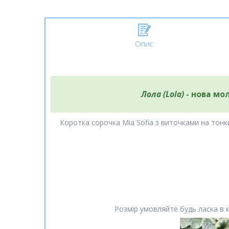
Опис
Лола (Lola)
- нова мо
Коротка сорочка Mia Sofia з виточками на тон
Розмір умовляйте будь ласка в 