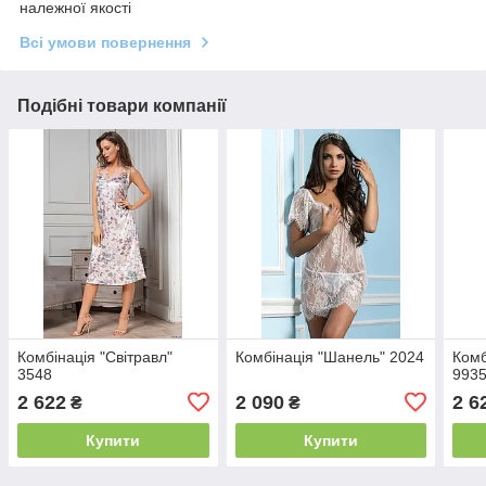
належної якості
Всі умови повернення
Подібні товари компанії
Комбінація "Світравл"
Комбінація "Шанель" 2024
Комб
3548
993
2 622
2 090
2 6
₴
₴
Купити
Купити