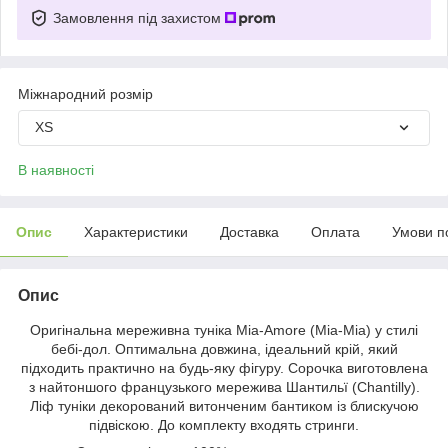
Замовлення під захистом
Міжнародний розмір
XS
В наявності
Опис
Характеристики
Доставка
Оплата
Умови п
Опис
Оригінальна мереживна туніка Mia-Amore (Mia-Mia) у стилі
бебі-дол. Оптимальна довжина, ідеальний крій, який
підходить практично на будь-яку фігуру. Сорочка виготовлена
з найтоншого французького мережива Шантильї (Chantilly).
Ліф туніки декорований витонченим бантиком із блискучою
підвіскою. До комплекту входять стринги.