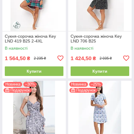
Сукня-сорочка жіноча Key
Сукня-сорочка жіноча Key
LND 419 B25 2-4XL
LND 706 B25
В наявності
В наявності
1 564,50
1 424,50
₴
₴
2 235 ₴
2 035 ₴
Купити
Купити
Новинка
–30%
Новинка
–25%
Подарунок
Подарунок