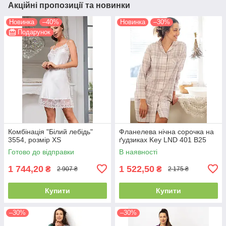
Акційні пропозиції та новинки
Новинка
–40%
Новинка
–30%
Подарунок
Комбінація "Білий лебідь"
Фланелева нічна сорочка на
3554, розмір XS
ґудзиках Key LND 401 B25
Готово до відправки
В наявності
1 744,20
1 522,50
₴
₴
2 907 ₴
2 175 ₴
Купити
Купити
–30%
–30%