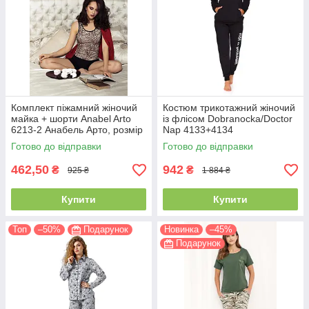
Комплект піжамний жіночий
Костюм трикотажний жіночий
майка + шорти Anabel Arto
із флісом Dobranocka/Doctor
6213-2 Анабель Арто, розмір
Nap 4133+4134
42
Готово до відправки
Готово до відправки
462,50
942
₴
₴
925 ₴
1 884 ₴
Купити
Купити
Топ
–50%
Подарунок
Новинка
–45%
Подарунок