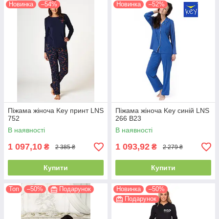
Новинка
–54%
Новинка
–52%
Піжама жіноча Key принт LNS
Піжама жіноча Key синій LNS
752
266 B23
В наявності
В наявності
1 097,10
1 093,92
₴
₴
2 385 ₴
2 279 ₴
Купити
Купити
Топ
–50%
Подарунок
Новинка
–50%
Подарунок