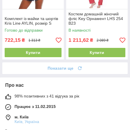
Костюм домашній жіночий
Комплект із майки та шортів
фліс Key Орнамент LHS 254
Kris Line AYLIN, розмір S
B23
Готово до відправки
В наявності
722,15
1 211,62
₴
₴
1 313 ₴
2 089 ₴
Купити
Купити
Показати ще
Про нас
98% позитивних з 41 відгука за рік
Працює з 11.02.2015
м. Київ
Київ, Україна