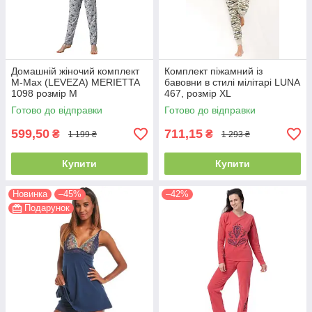
Домашній жіночий комплект
Комплект піжамний із
M-Max (LEVEZA) MERIETTA
бавовни в стилі мілітарі LUNA
1098 розмір М
467, розмір XL
Готово до відправки
Готово до відправки
599,50
711,15
₴
₴
1 199 ₴
1 293 ₴
Купити
Купити
Новинка
–45%
–42%
Подарунок