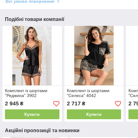
Всі умови повернення
Подібні товари компанії
Комплект із шортами
Комплект із шортами
Комп
"Реджина" 3902
"Селеса" 4042
"Сел
2 945
2 717
2 7
₴
₴
Купити
Купити
Акційні пропозиції та новинки