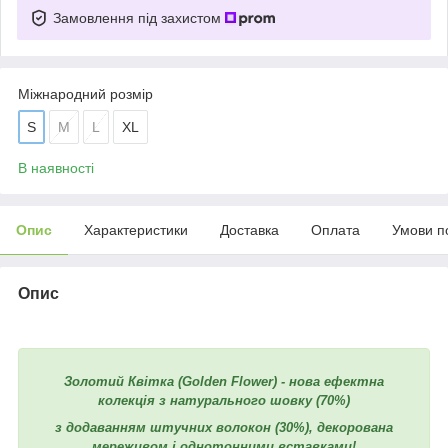
Замовлення під захистом
Міжнародний розмір
S
M
L
XL
В наявності
Опис
Характеристики
Доставка
Оплата
Умови п
Опис
Золотий Квітка (Golden Flower) -
нова
ефектна
колекція з
натурального шовку
(70%)
з додаванням штучних волокон (30%), декорована
мереживом і однотонними вставками!