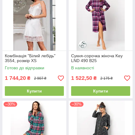
Комбінація "Білий лебідь"
Сукня-сорочка жіноча Key
3554, розмір XS
LND 490 B25
Готово до відправки
В наявності
1 744,20
1 522,50
₴
₴
2 907 ₴
2 175 ₴
Купити
Купити
–30%
–30%