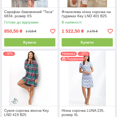
Сарафан бавовняний "Теса"
Фланелева нічна сорочка на
6834, розмір XS
ґудзиках Key LND 401 B25
Готово до відправки
В наявності
850,50
1 522,50
₴
₴
1 215 ₴
2 175 ₴
Купити
Купити
–30%
Новинка
–25%
Подарунок
Сукня-сорочка жіноча Key
Нічна сорочка LUNA 235,
LND 419 B25
розмір XL