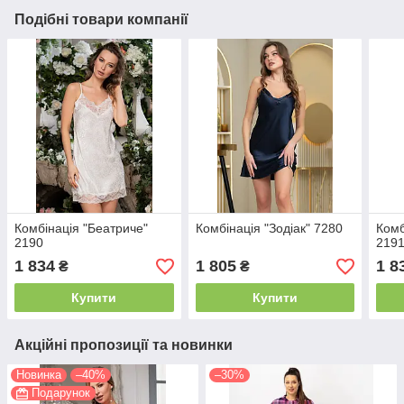
Подібні товари компанії
Комбінація "Беатриче"
Комбінація "Зодіак" 7280
Комб
2190
219
1 834
1 805
1 8
₴
₴
Купити
Купити
Акційні пропозиції та новинки
Новинка
–40%
–30%
Подарунок