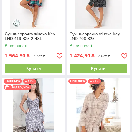
Сукня-сорочка жіноча Key
Сукня-сорочка жіноча Key
LND 419 B25 2-4XL
LND 706 B25
В наявності
В наявності
1 564,50
1 424,50
₴
₴
2 235 ₴
2 035 ₴
Купити
Купити
Новинка
–30%
Новинка
–30%
Подарунок