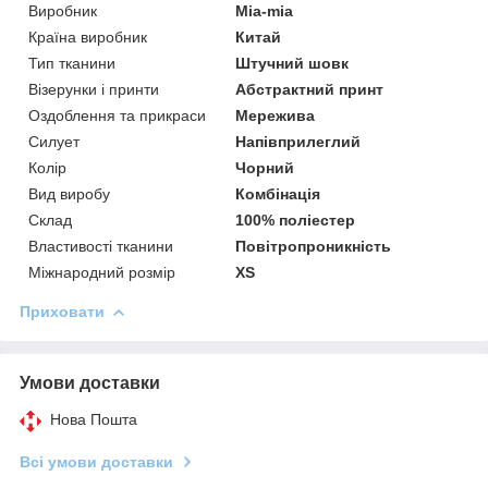
Виробник
Mia-mia
Країна виробник
Китай
Тип тканини
Штучний шовк
Візерунки і принти
Абстрактний принт
Оздоблення та прикраси
Мережива
Силует
Напівприлеглий
Колір
Чорний
Вид виробу
Комбінація
Склад
100% поліестер
Властивості тканини
Повітропроникність
Міжнародний розмір
XS
Приховати
Умови доставки
Нова Пошта
Всі умови доставки