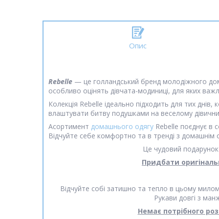
Опис
Rebelle
— це голландський бренд молодіжного дома
особливо оцінять дівчата-модиниці, для яких важли
Колекція Rebelle ідеально підходить для тих днів
влаштувати битву подушками на веселому дівичник
Асортимент
домашнього одягу
Rebelle поєднує в с
Відчуйте себе комфортно та в тренді з домашнім о
Це чудовий подарунок п
Придбати оригіналь
Відчуйте собі затишно та тепло в цьому милом
Рукави довгі з ман
Немає потрібного роз