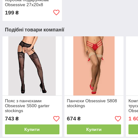
Obsessive 27х20х8
199
₴
Подібні товари компанії
Пояс з панчохами
Панчохи Obsessive S808
Комп
Obsessive S500 garter
stockings
трус
stockings
Obse
743
674
1 6
₴
₴
Купити
Купити