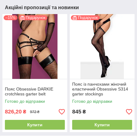
Акційні пропозиції та новинки
–15%
Подарунок
Подарунок
Пояс із панчохами жіночий
Пояс Obsessive DARKIE
еластичний Obsessive S314
crotchless garter belt
garter stockings
Готово до відправки
Готово до відправки
826,20
845
₴
₴
972 ₴
Купити
Купити