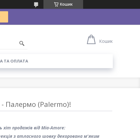
Кошик
Кошик
А ТА ОПЛАТА
 - Палермо (Palermo)!
 хіт продажів від Mia-Amore:
лекція з атласного шовку декорована м'яким